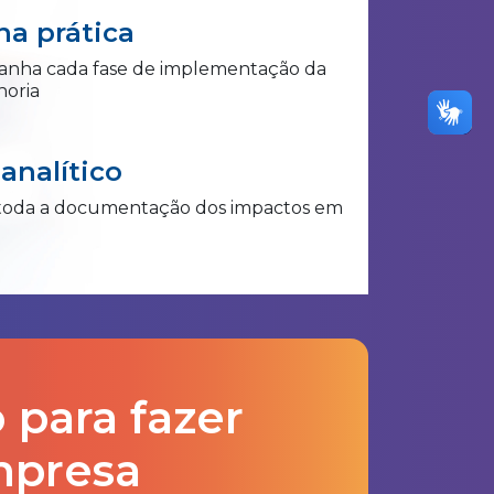
na prática
nha cada fase de implementação da
horia
 analítico
toda a documentação dos impactos em
 para fazer
mpresa