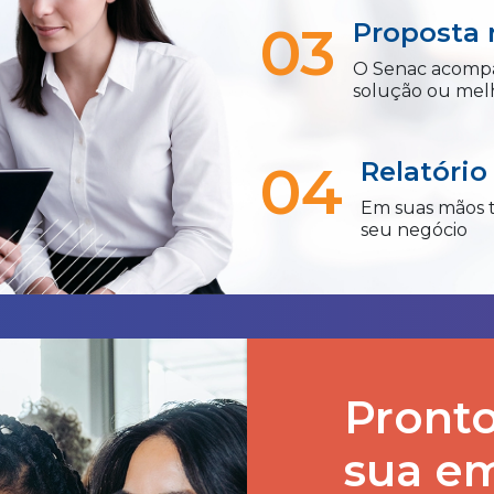
03
Proposta 
O Senac acompa
solução ou mel
04
Relatório
Em suas mãos 
seu negócio
Pronto
sua e