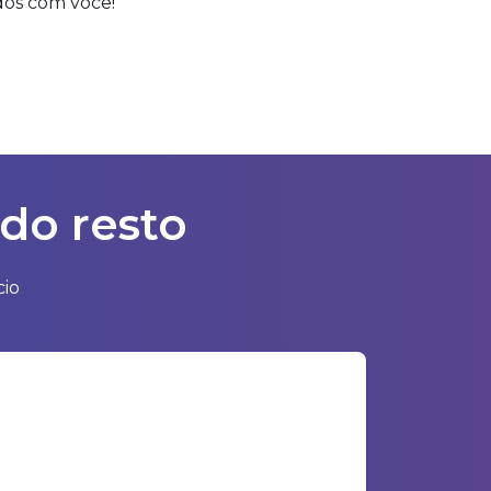
dos com você!
 do resto
cio