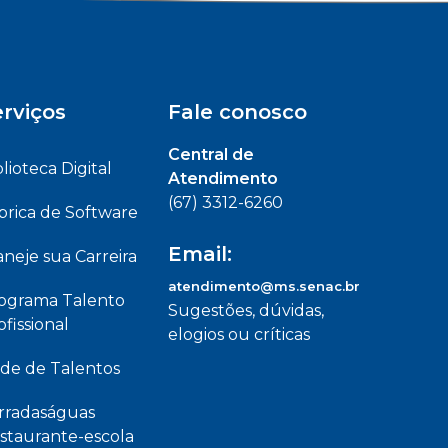
rviços
Fale conosco
Central de
blioteca Digital
Atendimento
(67) 3312-6260
brica de Software
Email:
aneje sua Carreira
atendimento@ms.senac.br
ograma Talento
Sugestões, dúvidas,
ofissional
elogios ou críticas
de de Talentos
rradaságuas
staurante-escola