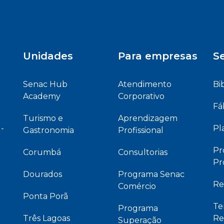
Unidades
Para empresas
Se
Senac Hub
Atendimento
Bi
Academy
Corporativo
Fá
Turismo e
Aprendizagem
 -
Pl
Gastronomia
Profissional
Pr
Corumbá
Consultorias
Pr
Dourados
Programa Senac
Re
Comércio
Ponta Porã
Te
Programa
Três Lagoas
Re
Superação