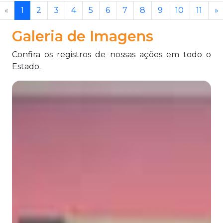
«
1
2
3
4
5
6
7
8
9
10
11
»
Galeria de Imagens
Confira os registros de nossas ações em todo o
Estado.