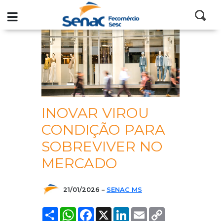
Senac
Blog
INOVAR VIROU
CONDIÇÃO PARA
SOBREVIVER NO
MERCADO
21/01/2026
–
SENAC MS
COMPARTILHAR
WHATSAPP
FACEBOOK
X
LINKEDIN
EMAIL
COPY
LINK