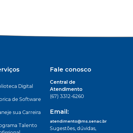
rviços
Fale conosco
Central de
blioteca Digital
Atendimento
(67) 3312-6260
brica de Software
Email:
aneje sua Carreira
atendimento@ms.senac.br
ograma Talento
Sugestões, dúvidas,
ofissional