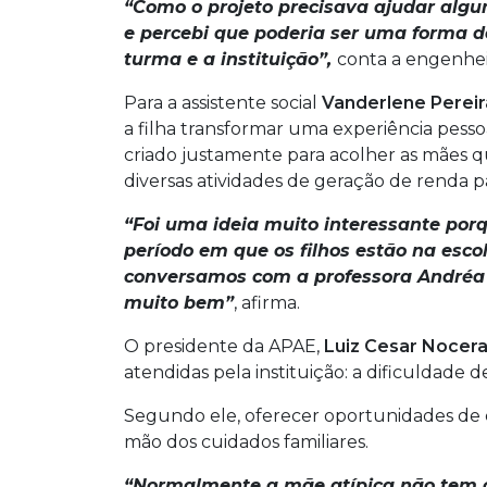
“Como o projeto precisava ajudar algu
e percebi que poderia ser uma forma d
turma e a instituição”,
conta a engenheir
Para a assistente social
Vanderlene Perei
a filha transformar uma experiência pesso
criado justamente para acolher as mães q
diversas atividades de geração de renda p
“Foi uma ideia muito interessante po
período em que os filhos estão na esco
conversamos com a professora Andréa 
muito bem”
, afirma.
O presidente da APAE,
Luiz Cesar Nocer
atendidas pela instituição: a dificuldad
Segundo ele, oferecer oportunidades de c
mão dos cuidados familiares.
“Normalmente a mãe atípica não tem co