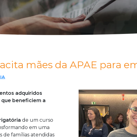
pacita mães da APAE para e
IA
mentos adquiridos
 que beneficiem a
igatória
de um curso
ransformando em uma
 de famílias atendidas