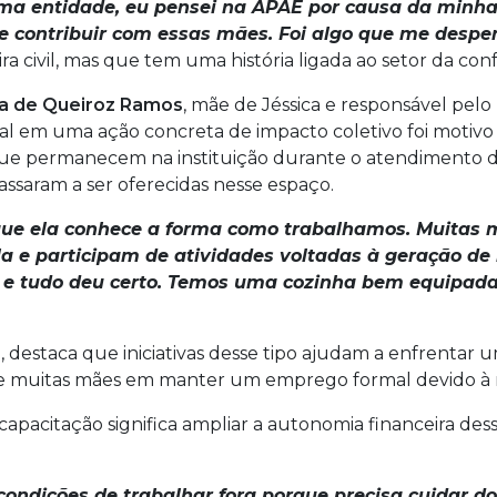
ma entidade, eu pensei na APAE por causa da minha
e contribuir com essas mães. Foi algo que me desper
a civil, mas que tem uma história ligada ao setor da confe
ra de Queiroz Ramos
, mãe de Jéssica e responsável pelo
al em uma ação concreta de impacto coletivo foi motivo 
ue permanecem na instituição durante o atendimento dos
assaram a ser oferecidas nesse espaço.
rque ela conhece a forma como trabalhamos. Muitas 
la e participam de atividades voltadas à geração de
e tudo deu certo. Temos uma cozinha bem equipada 
a
, destaca que iniciativas desse tipo ajudam a enfrentar
e de muitas mães em manter um emprego formal devido à 
apacitação significa ampliar a autonomia financeira des
ndições de trabalhar fora porque precisa cuidar do 