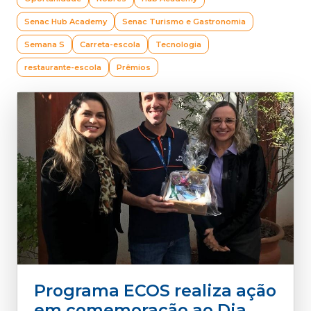
Senac Hub Academy
Senac Turismo e Gastronomia
Semana S
Carreta-escola
Tecnologia
restaurante-escola
Prêmios
Programa ECOS realiza ação
em comemoração ao Dia