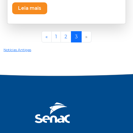
a equipe da Gerência de Planejamento -
Leia mais
GPLAN reuniu as equipes do Departamento
Regional para tratar do tema "Lixo ou
Resíduo?". Foi apresentado um vídeo
explicativo sobre os tipos de resíduos, bem
«
1
2
3
»
como o papel e a importância de cada
indivíduo no processo de separação e
Notícias Antigas
descarte. Em seguida, os integrantes
participaram de uma dinâmica que permitiu
colocar em prática os conceitos apresentados.
Foi uma manhã descontraída, com música e
muito aprendizado. Ações como essa
procuram conscientizar os integrantes de seu
papel enquanto cidadãos e como partes
chave.