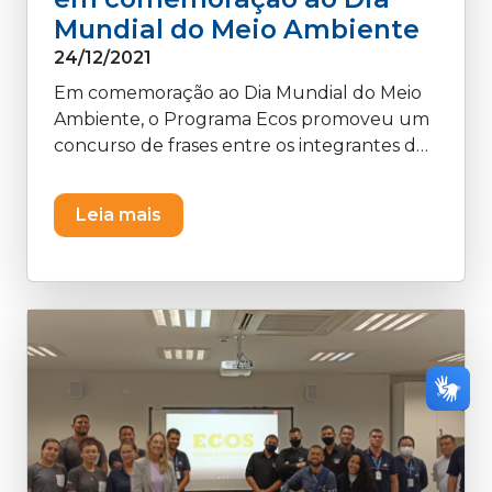
Mundial do Meio Ambiente
24/12/2021
Em comemoração ao Dia Mundial do Meio
Ambiente, o Programa Ecos promoveu um
concurso de frases entre os integrantes do
Sistema Comércio. Inspirado no lema
escolhido pelas Nações Unidas para a
Leia mais
comemoração dos 50 anos da criação da
data - "Uma só Terra", Jefferson Baicere
Moreira obteve 40% do total de votos ao
responder que, para ele, este mote significa
"que se faz urgente desenvolvermos a
consciência que todos vivemos em um
único planeta, uma única casa, e que cabe
a cada um de nós, nas suas atitudes e ações
individuais, fazer do nosso Lar um lugar
melhor para todos".