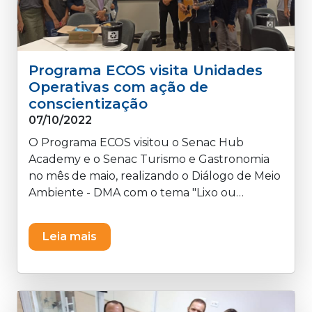
Programa ECOS visita Unidades
Operativas com ação de
conscientização
07/10/2022
O Programa ECOS visitou o Senac Hub
Academy e o Senac Turismo e Gastronomia
no mês de maio, realizando o Diálogo de Meio
Ambiente - DMA com o tema "Lixo ou
Resíduo?" Foram três dias de muito
aprendizado, animação e dinâmicas com os
Leia mais
alunos e integrantes, mostrando a todos de
uma forma bem divertida... ♫♫ Gostaríamos
um pouco da sua atenção... ♫♫ ♫♫ que
preservação faz parte da gente ♫♫