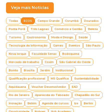
Veja mais Notícias
Todas
ECOS
Campo Grande
Corumbá
Dourados
Ponta Porã
Três Lagoas
Comércio e Gestão
Beleza
Turismo
Gastronomia
Moda e Design
Saúde
Tecnologia da Informação
Games
Eventos
São Paulo
Nova Iorque
Faculdade Senac
Bodoquena
Mercado de trabalho
Coxim
São Gabriel do Oeste
Bonito
Brasília
Jardim
Institucional
Qualificação profissional
MS Qualifica
Sustentabilidade
Aquidauana
Voucher Desenvolvedor
EAD
Rio de Janeiro
Aparecida do Taboado
Chapadão do Sul
Inovação
Belém
Agenda de cursos
tre
Berlim
Oportunidade
Nobres
Hub Academy