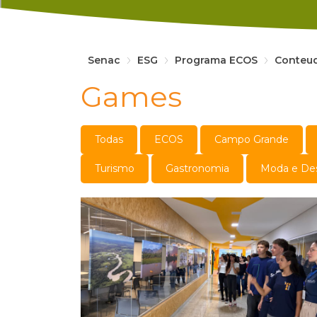
Senac
ESG
Programa ECOS
Conteu
Games
Todas
ECOS
Campo Grande
Turismo
Gastronomia
Moda e De