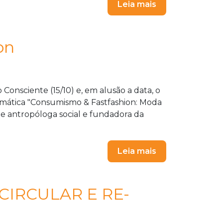
Leia mais
on
onsciente (15/10) e, em alusão a data, o
ática "Consumismo & Fastfashion: Moda
a e antropóloga social e fundadora da
Leia mais
CIRCULAR E RE-