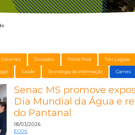
do
Corumbá
Dourados
Ponta Porã
Três Lagoas
sign
Saúde
Tecnologia da Informação
Games
Senac MS promove expos
Dia Mundial da Água e re
do Pantanal
18/03/2026
ECOS