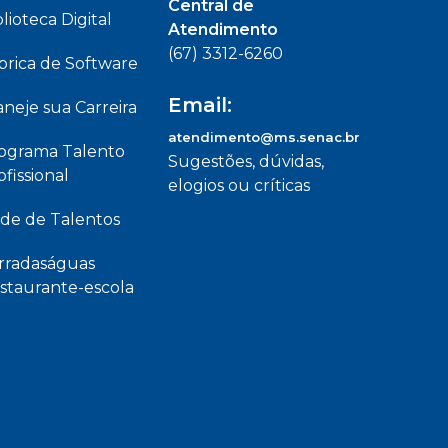
Central de
blioteca Digital
Atendimento
(67) 3312-6260
brica de Software
Email:
aneje sua Carreira
atendimento@ms.senac.br
ograma Talento
Sugestões, dúvidas,
ofissional
elogios ou críticas
de de Talentos
rradaságuas
staurante-escola