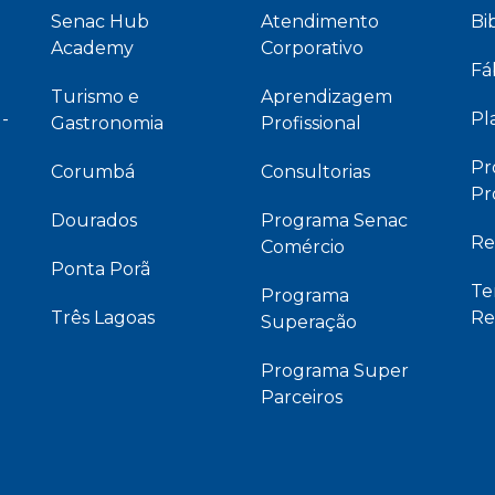
Senac Hub
Atendimento
Bi
Academy
Corporativo
Fá
Turismo e
Aprendizagem
 -
Pl
Gastronomia
Profissional
Pr
Corumbá
Consultorias
Pr
Dourados
Programa Senac
Re
Comércio
Ponta Porã
Te
Programa
Três Lagoas
Re
Superação
Programa Super
Parceiros