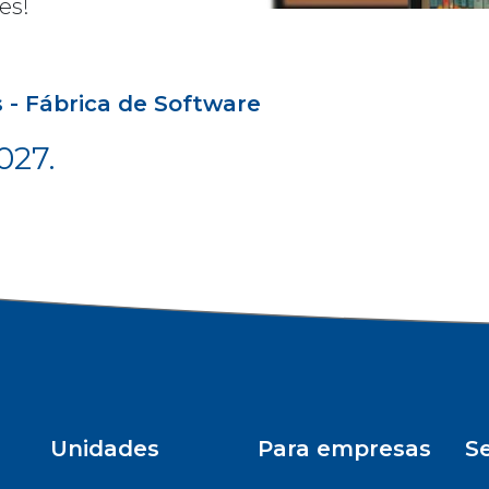
es!
s - Fábrica de Software
027.
Unidades
Para empresas
Se