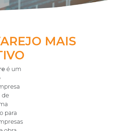
AREJO MAIS
TIVO
re
é um
o
mpresa
 de
uma
o para
empresas
e obra