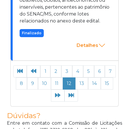
obsoletos, ociosos, antieconômicos ou
inservíveis, pertencentes ao patrimônio
do SENAC/MS, conforme lotes
relacionados no anexo deste edital.
Finalizado
Detalhes
1
2
3
4
5
6
7
8
9
10
11
12
13
14
15
Dúvidas?
Entre em contato com a Comissão de Licitações