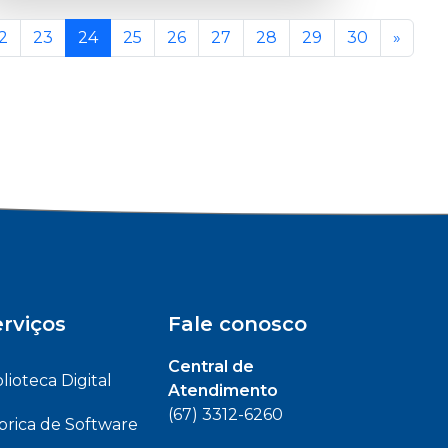
2
23
24
25
26
27
28
29
30
»
rviços
Fale conosco
Central de
blioteca Digital
Atendimento
(67) 3312-6260
brica de Software