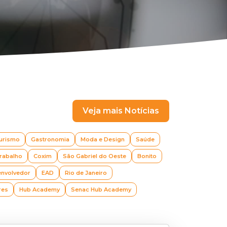
Veja mais Notícias
urismo
Gastronomia
Moda e Design
Saúde
rabalho
Coxim
São Gabriel do Oeste
Bonito
envolvedor
EAD
Rio de Janeiro
res
Hub Academy
Senac Hub Academy