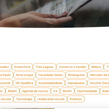
urados
Ponta Porã
Três Lagoas
Comércio e Gestão
Beleza
T
o Paulo
Nova Iorque
Faculdade Senac
Bodoquena
Mercado de t
issional
MS Qualifica
Sustentabilidade
Aquidauana
Voucher Des
ão
Belém
Agenda de cursos
tre
Berlim
Oportunidade
Nob
a-escola
Tecnologia
restaurante-escola
Prêmios