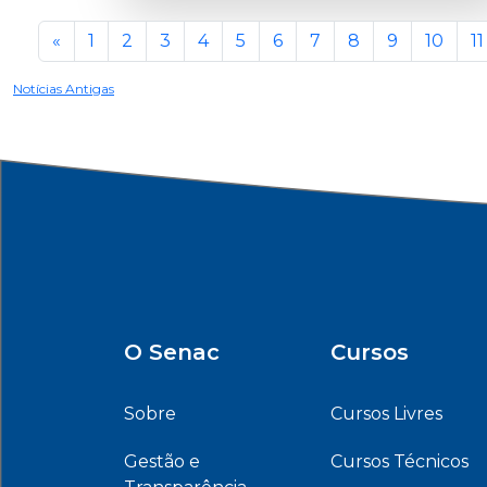
«
1
2
3
4
5
6
7
8
9
10
11
Notícias Antigas
O Senac
Cursos
Sobre
Cursos Livres
Gestão e
Cursos Técnicos