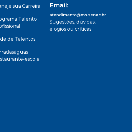
Email:
aneje sua Carreira
atendimento@ms.senac.br
ograma Talento
Sugestões, dúvidas,
ofissional
elogios ou críticas
de de Talentos
rradaságuas
staurante-escola