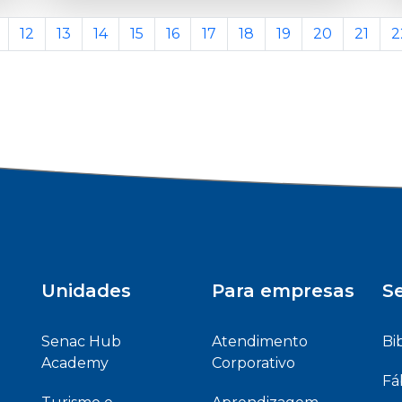
12
13
14
15
16
17
18
19
20
21
2
Unidades
Para empresas
Se
Senac Hub
Atendimento
Bi
Academy
Corporativo
Fá