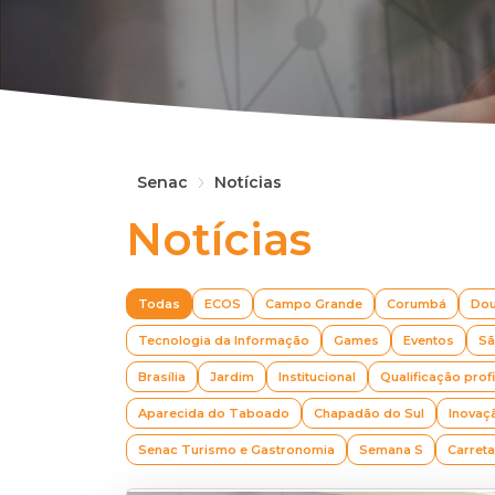
Senac
Notícias
Notícias
Todas
ECOS
Campo Grande
Corumbá
Do
Tecnologia da Informação
Games
Eventos
Sã
Brasília
Jardim
Institucional
Qualificação prof
Aparecida do Taboado
Chapadão do Sul
Inovaç
Senac Turismo e Gastronomia
Semana S
Carret