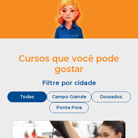
Cursos que você pode
gostar
Filtre por cidade
Todas
Campo Grande
Dourados
Ponta Pora